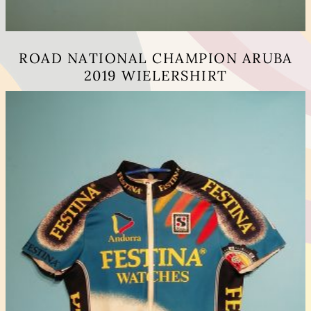
ROAD NATIONAL CHAMPION ARUBA
2019 WIELERSHIRT
Dit
product
heeft
meerdere
variaties.
Deze
optie
kan
gekozen
worden
op
de
productpagina