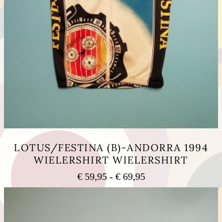
LOTUS/FESTINA (B)-ANDORRA 1994
WIELERSHIRT WIELERSHIRT
Prijsklasse:
€
59,95
-
€
69,95
€ 59,95
Dit
tot
product
heeft
€ 69,95
meerdere