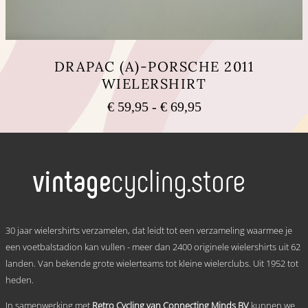
DRAPAC (A)-PORSCHE 2011
WIELERSHIRT
Prijsklasse:
€
59,95
-
€
69,95
€ 59,95
Dit
tot
product
heeft
€ 69,95
meerdere
variaties.
Deze
optie
kan
.
gekozen
30 jaar wielershirts verzamelen, dat leidt tot een verzameling waarmee je
worden
een voetbalstadion kan vullen - meer dan 2400 originele wielershirts uit 62
op
landen. Van bekende grote wielerteams tot kleine wielerclubs. Uit 1952 tot
de
productpagina
heden.
In samenwerking met
Retro Cycling van Connecting Minds BV
kunnen we