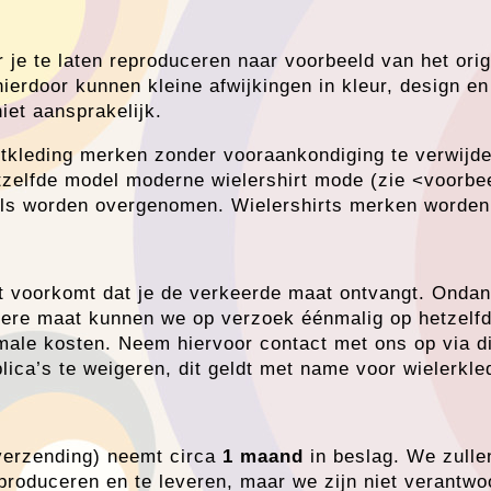
je te laten reproduceren naar voorbeeld van het origi
ierdoor kunnen kleine afwijkingen in kleur, design e
iet aansprakelijk.
rtkleding merken zonder vooraankondiging te verwijde
etzelfde model moderne wielershirt mode (zie <voorbe
els worden overgenomen. Wielershirts merken worden 
t voorkomt dat je de verkeerde maat ontvangt. Onda
andere maat kunnen we op verzoek éénmalig op hetzelf
male kosten. Neem hiervoor contact met ons op via di
ica’s te weigeren, dit geldt met name voor wielerkle
/verzending) neemt circa
1 maand
in beslag. We zulle
 produceren en te leveren, maar we zijn niet verantwo