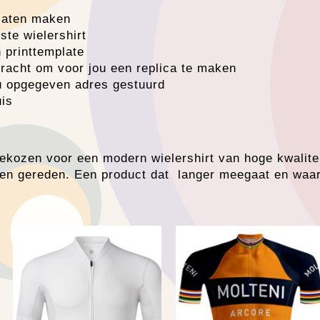
 laten maken
te wielershirt
 printtemplate
dracht om voor jou een replica te maken
ou opgegeven adres gestuurd
uis
gekozen voor een modern wielershirt van hoge kwalitei
n gereden. Een product dat langer meegaat en waaro