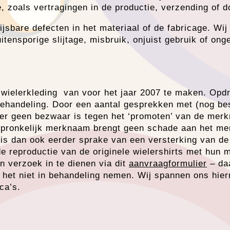
, zoals vertragingen in de productie, verzending of 
jsbare defecten in het materiaal of de fabricage. Wij 
itensporige slijtage, misbruik, onjuist gebruik of ong
le wielerkleding van voor het jaar 2007 te maken. Op
 behandeling. Door een aantal gesprekken met (nog b
t er geen bezwaar is tegen het ‘promoten’ van de me
spronkelijk merknaam brengt geen schade aan het mer
r is dan ook eerder sprake van een versterking van 
reproductie van de originele wielershirts met hun m
 verzoek in te dienen via dit
aanvraagformulier
– da
 het niet in behandeling nemen. Wij spannen ons hiern
ca’s.