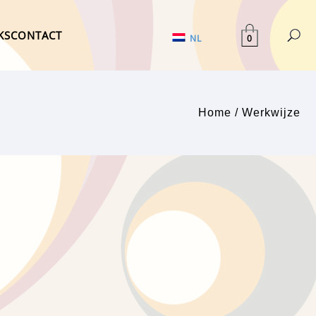
KS
CONTACT
0
NL
Home
/
Werkwijze