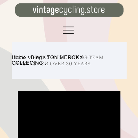
TON MERCKX – COLLECING TEAM
Home
/
Blog
/
TON MERCKX –
COLLECING…
JERSEYS FOR OVER 30 YEARS