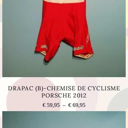
DRAPAC (B)-CHEMISE DE CYCLISME
PORSCHE 2012
Plage
€
59,95
–
€
69,95
de
Ce
prix :
produit
a
€ 59,95