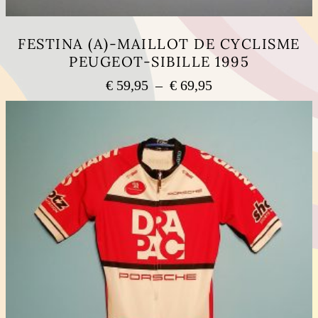
FESTINA (A)-MAILLOT DE CYCLISME
PEUGEOT-SIBILLE 1995
Plage
€
59,95
–
€
69,95
de
Ce
prix :
produit
a
€ 59,95
plusieurs
à
variations.
€ 69,95
Les
options
peuvent
être
choisies
sur
la
page
du
produit