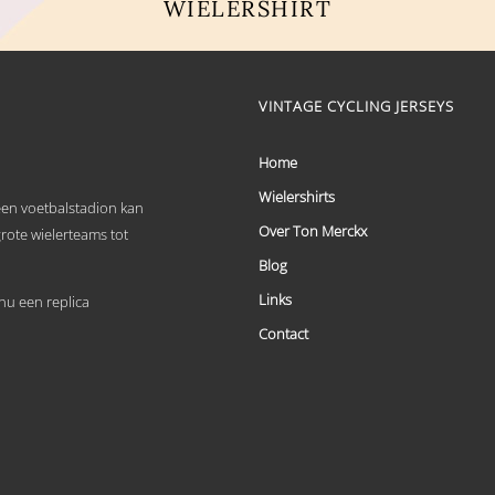
WIELERSHIRT
Dit
product
heeft
meerdere
VINTAGE CYCLING JERSEYS
variaties.
Deze
optie
Home
kan
Wielershirts
gekozen
 een voetbalstadion kan
worden
Over Ton Merckx
grote wielerteams tot
op
de
Blog
productpagina
Links
u een replica
Contact