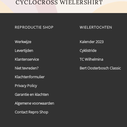
CYCLOCROSS WIELERSHIRT
Dit
product
heeft
meerdere
REPRODUCTIE SHOP
WIELERTOCHTEN
variaties.
Deze
optie
Werkwijze
Kalender 2023
kan
Levertijden
Cyklistride
gekozen
worden
Klantenservice
TC Wilhelmina
op
de
Niet tevreden?
Bert Oosterbosch Classic
productpagina
Klachtenformulier
Privacy Policy
Garantie en klachten
Algemene voorwaarden
Contact Repro Shop