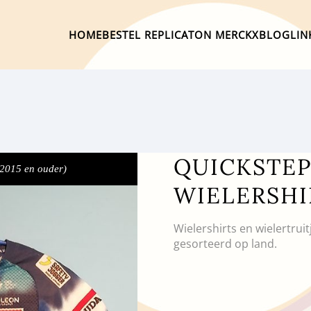
HOME
BESTEL REPLICA
TON MERCKX
BLOG
LIN
QUICKSTEP
 2015 en ouder)
WIELERSHI
Wielershirts en wielertrui
gesorteerd op land.