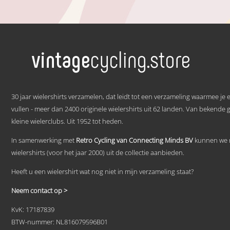
Dit
product
heeft
meerdere
variaties.
Deze
optie
kan
gekozen
.
worden
30 jaar wielershirts verzamelen, dat leidt tot een verzameling waarmee je
op
de
vullen - meer dan 2400 originele wielershirts uit 62 landen. Van bekende 
productpagina
kleine wielerclubs. Uit 1952 tot heden.
In samenwerking met
Retro Cycling van Connecting Minds BV
kunnen we n
wielershirts (voor het jaar 2000) uit de collectie aanbieden.
Heeft u een wielershirt wat nog niet in mijn verzameling staat?
Neem contact op >
KvK: 17187839
BTW-nummer: NL816079596B01