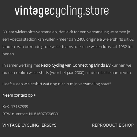
meerdere
variaties.
Deze
optie
kan
.
gekozen
30 jaar wielershirts verzamelen, dat leidt tot een verzameling waarmee je
worden
een voetbalstadion kan vullen - meer dan 2400 originele wielershirts uit 62
op
landen. Van bekende grote wielerteams tot kleine wielerclubs. Uit 1952 tot
de
productpagina
heden.
In samenwerking met
Retro Cycling van Connecting Minds BV
kunnen we
nu een replica wielershirts (voor het jaar 2000) uit de collectie aanbieden.
Heeft u een wielershirt wat nog niet in mijn verzameling staat?
Neem contact op >
KvK: 17187839
BTW-nummer: NL816079596B01
VINTAGE CYCLING JERSEYS
REPRODUCTIE SHOP