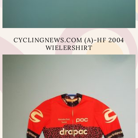
CYCLINGNEWS.COM (A)-HF 2004
WIELERSHIRT
Dit
product
heeft
meerdere
variaties.
Deze
optie
kan
gekozen
worden
op
de
productpagina