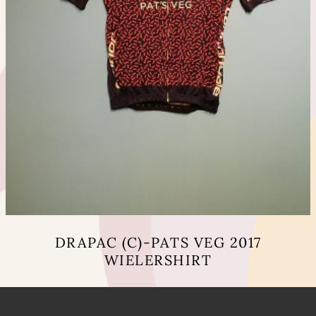
DRAPAC (C)-PATS VEG 2017
WIELERSHIRT
Dit
product
heeft