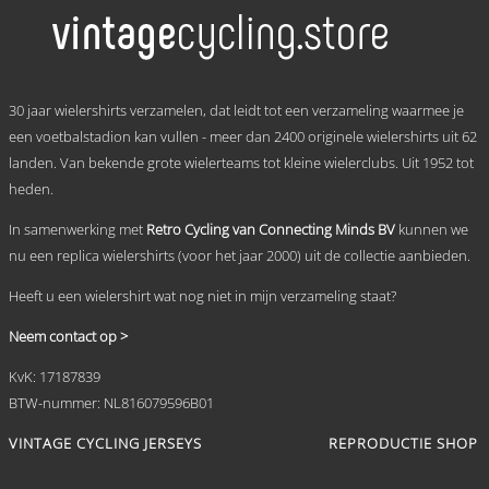
meerdere
variaties.
Deze
optie
kan
.
gekozen
30 jaar wielershirts verzamelen, dat leidt tot een verzameling waarmee je
worden
een voetbalstadion kan vullen - meer dan 2400 originele wielershirts uit 62
op
landen. Van bekende grote wielerteams tot kleine wielerclubs. Uit 1952 tot
de
productpagina
heden.
In samenwerking met
Retro Cycling van Connecting Minds BV
kunnen we
nu een replica wielershirts (voor het jaar 2000) uit de collectie aanbieden.
Heeft u een wielershirt wat nog niet in mijn verzameling staat?
Neem contact op >
KvK: 17187839
BTW-nummer: NL816079596B01
VINTAGE CYCLING JERSEYS
REPRODUCTIE SHOP