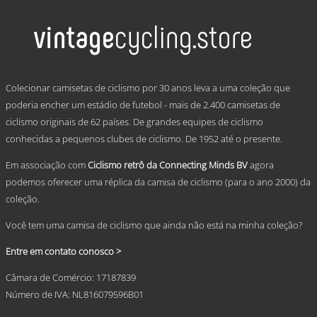
has
multiple
variants.
The
options
may
.
be
Colecionar camisetas de ciclismo por 30 anos leva a uma coleção que
chosen
poderia encher um estádio de futebol - mais de 2.400 camisetas de
on
ciclismo originais de 62 países. De grandes equipes de ciclismo
the
product
conhecidas a pequenos clubes de ciclismo. De 1952 até o presente.
page
Em associação com
Ciclismo retrô da Connecting Minds BV
agora
podemos oferecer uma réplica da camisa de ciclismo (para o ano 2000) da
coleção.
Você tem uma camisa de ciclismo que ainda não está na minha coleção?
Entre em contato conosco >
Câmara de Comércio: 17187839
Número de IVA: NL816079596B01