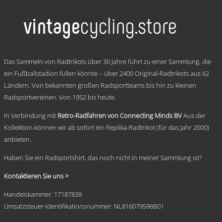
weist
mehrere
Varianten
auf.
Die
Optionen
.
können
Das Sammeln von Radtrikots über 30 Jahre führt zu einer Sammlung, die
auf
ein Fußballstadion füllen könnte – über 2400 Original-Radtrikots aus 62
der
Ländern. Von bekannten großen Radsportteams bis hin zu kleinen
Produktseite
gewählt
Radsportvereinen. Von 1952 bis heute.
werden
In Verbindung mit
Retro-Radfahren von Connecting Minds BV
Aus der
Kollektion können wir ab sofort ein Replika-Radtrikot (für das Jahr 2000)
anbieten.
Haben Sie ein Radsportshirt, das noch nicht in meiner Sammlung ist?
Kontaktieren Sie uns >
Handelskammer: 17187839
Umsatzsteuer-Identifikationsnummer: NL816079596B01