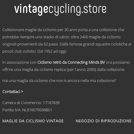
più
varianti.
Le
opzioni
possono
.
essere
Collezionare maglie da ciclismo per 30 anni porta a una collezione che
scelte
potrebbe riempire uno stadio di calcio: oltre 2400 maglie da ciclismo
nella
originali provenienti da 62 paesi. Dalle famose grandi squadre ciclistiche ai
pagina
del
piccoli club ciclistici. Dal 1952 ad oggi.
prodotto
In associazione con
Ciclismo retrò da Connecting Minds BV
ora possiamo
offrire una maglia da ciclismo replica (per l'anno 2000) dalla collezione.
Hai una maglia da ciclismo che non è ancora nella mia collezione?
Contattaci >
Camera di Commercio: 17187839
Partita IVA: NL816079596B01
MAGLIE DA CICLISMO VINTAGE
NEGOZIO DI RIPRODUZIONE