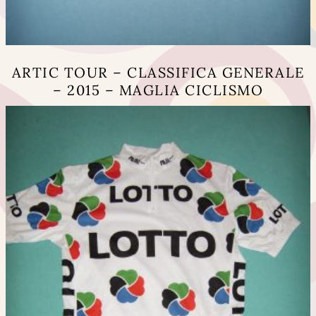
ARTIC TOUR – CLASSIFICA GENERALE
– 2015 – MAGLIA CICLISMO
Questo
prodotto
ha
più
varianti.
Le
opzioni
possono
essere
scelte
nella
pagina
del
prodotto