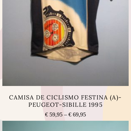
CAMISA DE CICLISMO FESTINA (A)-
PEUGEOT-SIBILLE 1995
Price
€
59,95
–
€
69,95
range:
This
€ 59,95
product