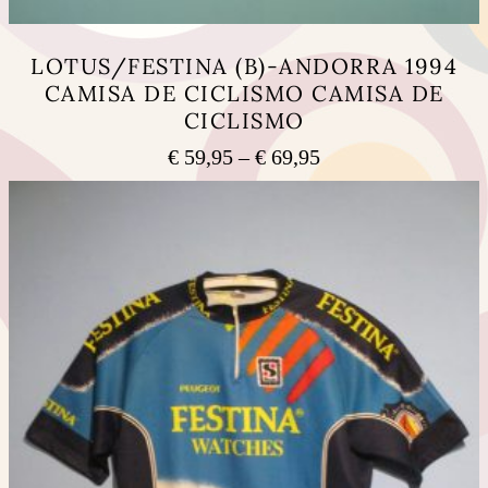
LOTUS/FESTINA (B)-ANDORRA 1994
CAMISA DE CICLISMO CAMISA DE
CICLISMO
Price
€
59,95
–
€
69,95
range:
This
€ 59,95
product
has
through
multiple
€ 69,95
variants.
The
options
may
be
chosen
on
the
product
page