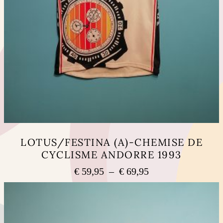
LOTUS/FESTINA (A)-CHEMISE DE
CYCLISME ANDORRE 1993
Plage
€
59,95
–
€
69,95
de
Ce
prix :
produit
a
€ 59,95
plusieurs
à
variations.