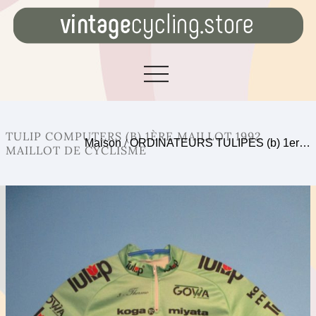
TULIP COMPUTERS (B) 1ÈRE MAILLOT 1992
Maison
/
ORDINATEURS TULIPES (b) 1er…
MAILLOT DE CYCLISME