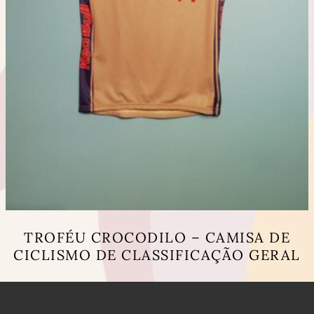
TROFÉU CROCODILO – CAMISA DE
CICLISMO DE CLASSIFICAÇÃO GERAL
This
product
has
multiple