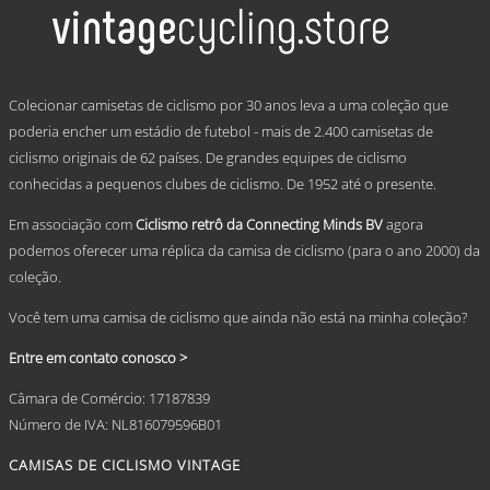
variants.
The
options
may
.
be
Colecionar camisetas de ciclismo por 30 anos leva a uma coleção que
chosen
poderia encher um estádio de futebol - mais de 2.400 camisetas de
on
ciclismo originais de 62 países. De grandes equipes de ciclismo
the
product
conhecidas a pequenos clubes de ciclismo. De 1952 até o presente.
page
Em associação com
Ciclismo retrô da Connecting Minds BV
agora
podemos oferecer uma réplica da camisa de ciclismo (para o ano 2000) da
coleção.
Você tem uma camisa de ciclismo que ainda não está na minha coleção?
Entre em contato conosco >
Câmara de Comércio: 17187839
Número de IVA: NL816079596B01
CAMISAS DE CICLISMO VINTAGE