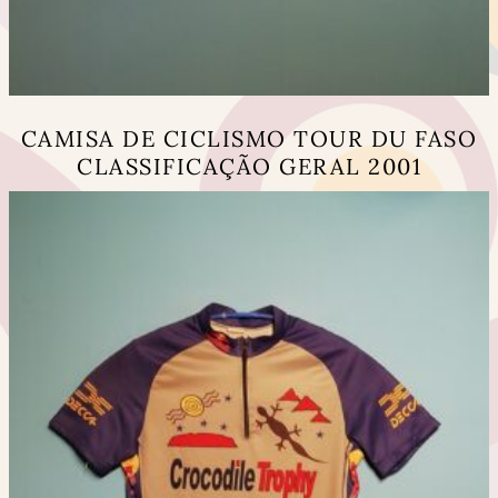
CAMISA DE CICLISMO TOUR DU FASO
CLASSIFICAÇÃO GERAL 2001
This
product
has
multiple
variants.
The
options
may
be
chosen
on
the
product
page