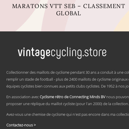
MARATONS VTT SEB – CLASSEMENT
GLOBAL
Ce
produit
a
plusieurs
variations.
Les
options
peuvent
être
.
choisies
Collectionner des maillots de cyclisme pendant 30 ans a conduit à une col
sur
la
remplir un stade de football - plus de 2400 maillots de cyclisme originau
page
équipes cyclistes bien connues aux petits clubs cyclistes. De 1952 à nos jo
du
produit
En association avec
Cyclisme rétro de Connecting Minds BV
nous pouvons
proposer une réplique du maillot cycliste (pour l'an 2000) de la collection.
Avez-vous une chemise de cyclisme qui n'est pas encore dans ma collecti
Contactez-nous >