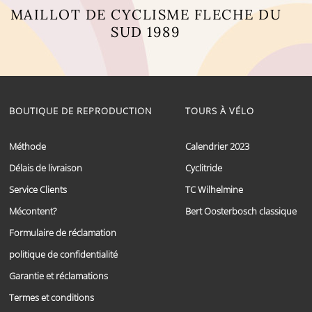
MAILLOT DE CYCLISME FLECHE DU
SUD 1989
Ce
produit
a
plusieurs
variations.
BOUTIQUE DE REPRODUCTION
TOURS À VÉLO
Les
options
peuvent
Méthode
Calendrier 2023
être
choisies
Délais de livraison
Cyclitride
sur
Service Clients
TC Wilhelmine
la
page
Mécontent?
Bert Oosterbosch classique
du
produit
Formulaire de réclamation
politique de confidentialité
Garantie et réclamations
Termes et conditions