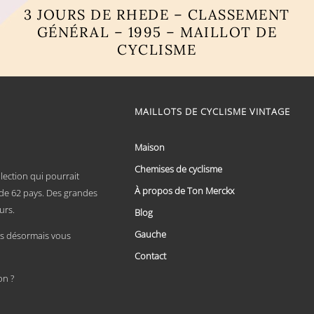
3 JOURS DE RHEDE – CLASSEMENT
GÉNÉRAL – 1995 – MAILLOT DE
CYCLISME
Ce
produit
a
plusieurs
MAILLOTS DE CYCLISME VINTAGE
variations.
Les
options
Maison
peuvent
Chemises de cyclisme
être
lection qui pourrait
choisies
À propos de Ton Merckx
x de 62 pays. Des grandes
sur
urs.
la
Blog
page
Gauche
du
 désormais vous
produit
Contact
on ?