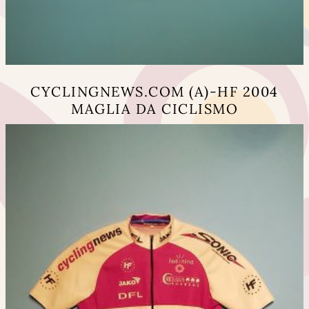
CYCLINGNEWS.COM (A)-HF 2004
MAGLIA DA CICLISMO
Questo
prodotto
ha
più
varianti.
Le
opzioni
possono
essere
scelte
nella
pagina
del
prodotto