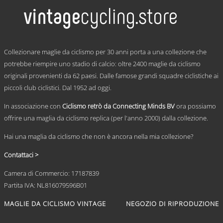
più
varianti.
Le
opzioni
possono
.
essere
Collezionare maglie da ciclismo per 30 anni porta a una collezione che
scelte
potrebbe riempire uno stadio di calcio: oltre 2400 maglie da ciclismo
nella
originali provenienti da 62 paesi. Dalle famose grandi squadre ciclistiche ai
pagina
del
piccoli club ciclistici. Dal 1952 ad oggi.
prodotto
In associazione con
Ciclismo retrò da Connecting Minds BV
ora possiamo
offrire una maglia da ciclismo replica (per l'anno 2000) dalla collezione.
Hai una maglia da ciclismo che non è ancora nella mia collezione?
Contattaci >
Camera di Commercio: 17187839
Partita IVA: NL816079596B01
MAGLIE DA CICLISMO VINTAGE
NEGOZIO DI RIPRODUZIONE