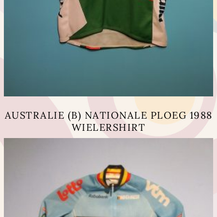
AUSTRALIE (B) NATIONALE PLOEG 1988
WIELERSHIRT
Questo
prodotto
ha
più
varianti.
Le
opzioni
possono
essere