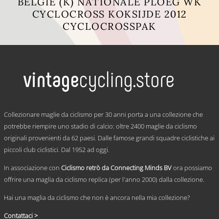
BELGIE (K) NATIONALE PLOEG WK
CYCLOCROSS KOKSIJDE 2012
CYCLOCROSSPAK
Questo
prodotto
ha
più
varianti.
Le
opzioni
possono
.
essere
Collezionare maglie da ciclismo per 30 anni porta a una collezione che
scelte
potrebbe riempire uno stadio di calcio: oltre 2400 maglie da ciclismo
nella
originali provenienti da 62 paesi. Dalle famose grandi squadre ciclistiche ai
pagina
del
piccoli club ciclistici. Dal 1952 ad oggi.
prodotto
In associazione con
Ciclismo retrò da Connecting Minds BV
ora possiamo
offrire una maglia da ciclismo replica (per l'anno 2000) dalla collezione.
Hai una maglia da ciclismo che non è ancora nella mia collezione?
Contattaci >