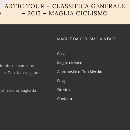
ARTIC TOUR – CLASSIFICA GENERALE
O
– 2015 – MAGLIA CICLISMO
Questo
prodotto
ha
più
MAGLIE DA CICLISMO VINTAGE
varianti.
Le
opzioni
Casa
possono
Maglie ciclismo
essere
otrebbe riempire uno
scelte
A proposito di Ton Merckx
paesi. Dalle famose grandi
nella
pagina
Blog
del
Sinistra
prodotto
offrire una maglia da
Contatto