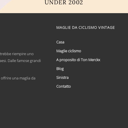
UNDER 2002
Questo
prodotto
ha
più
MAGLIE DA CICLISMO VINTAGE
varianti.
Le
opzioni
Casa
possono
Maglie ciclismo
essere
otrebbe riempire uno
scelte
A proposito di Ton Merckx
paesi. Dalle famose grandi
nella
pagina
Blog
del
Sinistra
prodotto
offrire una maglia da
Contatto