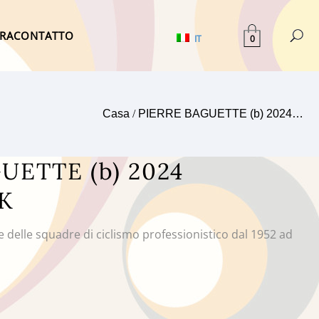
TRA
CONTATTO
0
IT
Casa
/
PIERRE BAGUETTE (b) 2024…
UETTE (b) 2024
K
e delle squadre di ciclismo professionistico dal 1952 ad