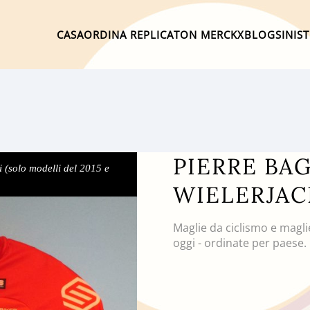
CASA
ORDINA REPLICA
TON MERCKX
BLOG
SINIS
PIERRE BAG
i (solo modelli del 2015 e
WIELERJAC
Maglie da ciclismo e magli
oggi - ordinate per paese.