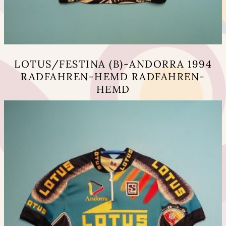
LOTUS/FESTINA (B)-ANDORRA 1994
RADFAHREN-HEMD RADFAHREN-
HEMD
Dieses
Produkt
weist
mehrere
Varianten
auf.
Die
Optionen
können
auf
der
Produktseite
gewählt
werden