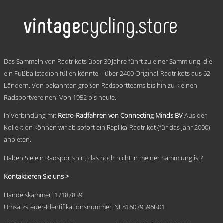
weist
mehrere
Varianten
auf.
Die
Optionen
.
können
Das Sammeln von Radtrikots über 30 Jahre führt zu einer Sammlung, die
auf
ein Fußballstadion füllen könnte – über 2400 Original-Radtrikots aus 62
der
Ländern. Von bekannten großen Radsportteams bis hin zu kleinen
Produktseite
gewählt
Radsportvereinen. Von 1952 bis heute.
werden
In Verbindung mit
Retro-Radfahren von Connecting Minds BV
Aus der
Kollektion können wir ab sofort ein Replika-Radtrikot (für das Jahr 2000)
anbieten.
Haben Sie ein Radsportshirt, das noch nicht in meiner Sammlung ist?
Kontaktieren Sie uns >
Handelskammer: 17187839
Umsatzsteuer-Identifikationsnummer: NL816079596B01