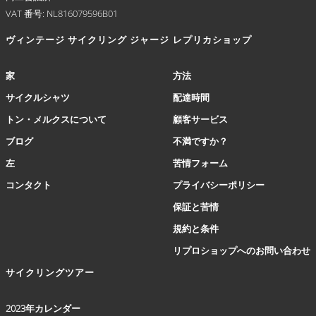
VAT 番号: NL816079596B01
オ
プ
ヴィンテージ サイクリング ジャージ
レプリカショップ
シ
ョ
ン
家
方法
は
サイクルシャツ
配達時間
商
品
トン・メルクスについて
顧客サービス
ペ
ブログ
不満ですか？
ー
ジ
左
苦情フォーム
か
コンタクト
プライバシーポリシー
ら
選
保証と苦情
択
規約と条件
で
き
リプロショップへのお問い合わせ
ま
サイクリングツアー
す
2023年カレンダー