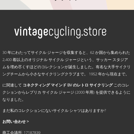
ジ
こ
か
の
ら
商
選
品
択
に
で
は
き
複
.
ま
数
30 年にわたってサイクル ジャージを収集すると、62 か国から集められた
す
の
2,400 着以上のオリジナル サイクル ジャージという、サッカー スタジア
バ
ムを埋め尽くすほどのコレクションが誕生しました。有名な大手サイクリ
リ
ングチームから小さなサイクリングクラブまで。 1952 年から現在まで。
エ
ー
に関連して
コネクティング マインド BV のレトロ サイクリング
このコレ
シ
クションからレプリカ サイクル ジャージ (2000 年用) を提供できるように
ョ
なりました。
ン
が
まだ私のコレクションにないサイクル シャツはありますか?
あ
り
お問い合わせ >
ま
商工会議所: 17187839
す。