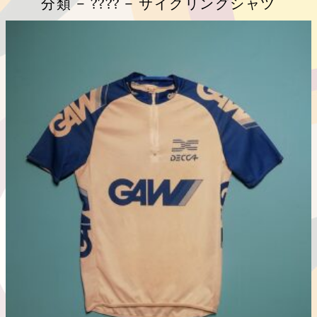
分類 – ???? – サイクリングシャツ
こ
の
商
品
に
は
複
数
の
バ
リ
エ
ー
シ
ョ
ン
が
あ
り
ま