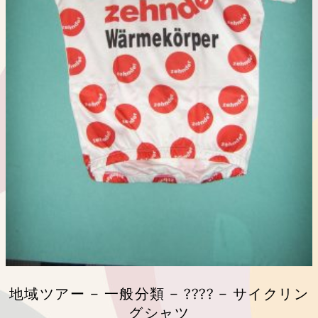
リ
エ
ー
シ
ョ
ン
が
あ
り
ま
す。
オ
プ
シ
ョ
ン
は
商
品
地域ツアー – 一般分類 – ???? – サイクリン
ペ
グシャツ
ー