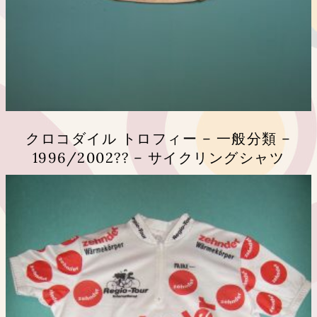
す。
オ
プ
シ
ョ
ン
は
商
品
クロコダイル トロフィー – 一般分類 –
ペ
1996/2002?? – サイクリングシャツ
ー
ジ
こ
か
の
ら
商
選
品
択
に
で
は
き
複
ま
数
す
の
バ