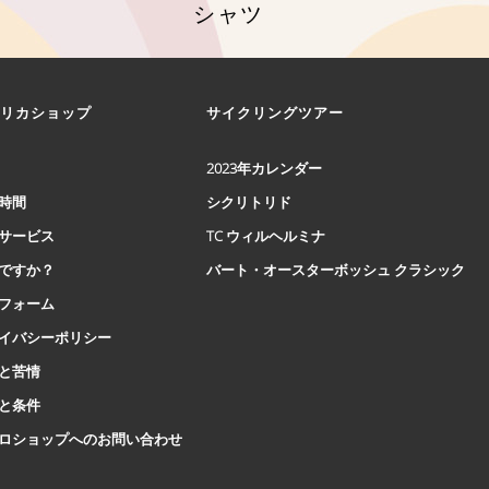
シャツ
こ
の
商
リカショップ
サイクリングツアー
品
に
は
2023年カレンダー
複
時間
シクリトリド
数
の
サービス
TC ウィルヘルミナ
バ
ですか？
バート・オースターボッシュ クラシック
リ
エ
フォーム
ー
イバシーポリシー
シ
と苦情
ョ
ン
と条件
が
ロショップへのお問い合わせ
あ
り
ま