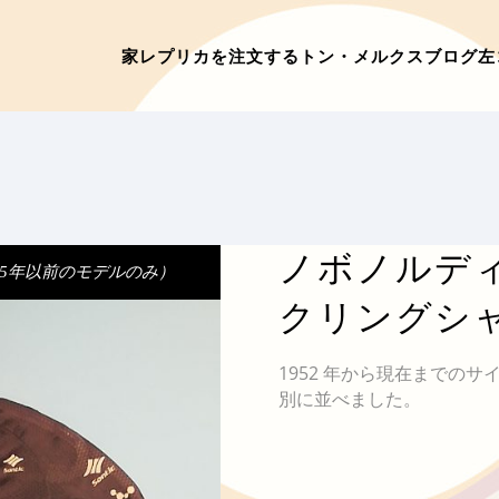
家
レプリカを注文する
トン・メルクス
ブログ
左
ノボノルディ
15年以前のモデルのみ）
クリングシ
1952 年から現在までの
別に並べました。