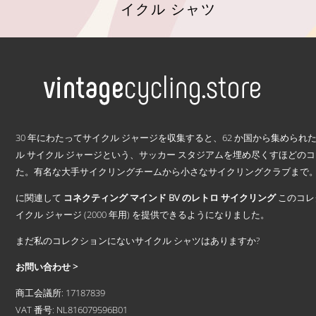
イクル シャツ
こ
の
商
品
に
は
複
.
数
30 年にわたってサイクル ジャージを収集すると、62 か国から集められた 2
の
ル サイクル ジャージという、サッカー スタジアムを埋め尽くすほどの
バ
た。有名な大手サイクリングチームから小さなサイクリングクラブまで。 1
リ
エ
に関連して
コネクティング マインド BV のレトロ サイクリング
このコレ
ー
イクル ジャージ (2000 年用) を提供できるようになりました。
シ
ョ
まだ私のコレクションにないサイクル シャツはありますか?
ン
お問い合わせ >
が
あ
商工会議所: 17187839
り
VAT 番号: NL816079596B01
ま