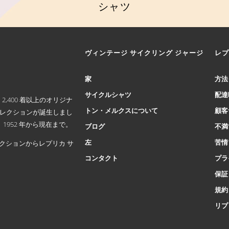
シャツ
こ
の
商
ヴィンテージ サイクリング ジャージ
レプ
品
に
は
家
方法
複
サイクルシャツ
配達
数
,400 着以上のオリジナ
の
トン・メルクスについて
顧客
コレクションが誕生しまし
バ
952 年から現在まで。
ブログ
不満
リ
エ
左
苦情
クションからレプリカ サ
ー
コンタクト
プラ
シ
ョ
保証
ン
規約
が
リプ
あ
り
ま