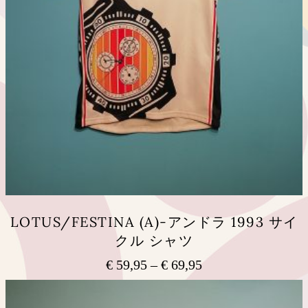
ョ
ン
が
あ
り
ま
す。
オ
プ
シ
ョ
ン
は
商
品
LOTUS/FESTINA (A)-アンドラ 1993 サイ
ペ
クル シャツ
ー
ジ
€
59,95
–
€
69,95
価
か
ら
格
こ
選
の
帯: