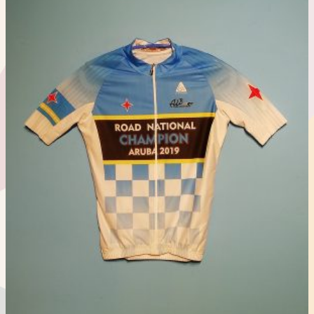
択
商
€ 59,95
で
品
–
き
に
€ 69,95
ま
は
す
複
数
の
バ
リ
エ
ー
シ
ョ
ン
が
あ
り
ま
す。
オ
プ