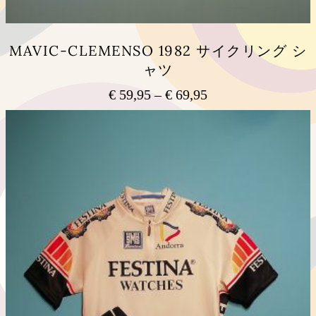
MAVIC-CLEMENSO 1982 サイクリング シ
ャツ
€
59,95
–
€
69,95
価
格
こ
の
帯:
商
€ 59,95
品
–
に
€ 69,95
は
複
数
の
バ
リ
エ
ー
シ