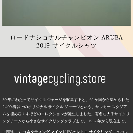
シ
ョ
ン
は
商
品
ロードナショナルチャンピオン ARUBA
ペ
2019 サイクルシャツ
ー
ジ
こ
か
の
ら
商
選
品
択
に
で
は
き
複
.
ま
数
30 年にわたってサイクル ジャージを収集すると、62 か国から集められた
す
の
2,400 着以上のオリジナル サイクル ジャージという、サッカー スタジア
バ
ムを埋め尽くすほどのコレクションが誕生しました。有名な大手サイクリ
リ
ングチームから小さなサイクリングクラブまで。 1952 年から現在まで。
エ
ー
に関連して
コネクティング マインド BV のレトロ サイクリング
このコレ