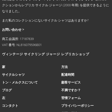
シ
クションからレプリカ サイクル ジャージ (2000 年用) を提供できるように
ョ
なりました。
ン
が
まだ私のコレクションにないサイクル シャツはありますか?
あ
り
お問い合わせ >
ま
商工会議所: 17187839
す。
VAT 番号: NL816079596B01
オ
プ
ヴィンテージ サイクリング ジャージ
レプリカショップ
シ
ョ
ン
家
方法
は
サイクルシャツ
配達時間
商
品
トン・メルクスについて
顧客サービス
ペ
ブログ
不満ですか？
ー
ジ
左
苦情フォーム
か
コンタクト
プライバシーポリシー
ら